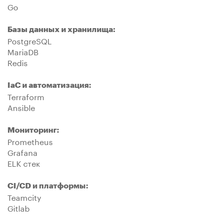
Go
Базы данных и хранилища:
PostgreSQL
MariaDB
Redis
IaC и автоматизация:
Terraform
Ansible
Мониторинг:
Prometheus
Grafana
ELK стек
CI/CD и платформы:
Teamcity
Gitlab